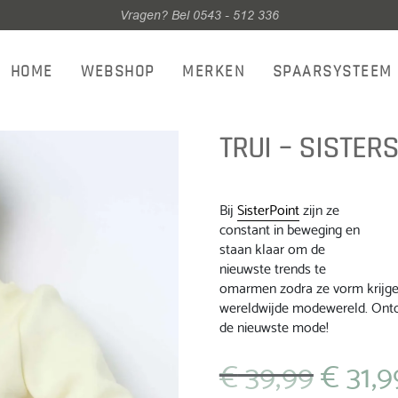
Vragen? Bel 0543 - 512 336
HOME
WEBSHOP
MERKEN
SPAARSYSTEEM
TRUI – SISTER
Bij
SisterPoint
zijn ze
constant in beweging en
staan ​​klaar om de
nieuwste trends te
omarmen zodra ze vorm krijgen.
wereldwijde modewereld. Ontd
de nieuwste mode!
€
39,99
€
31,9
Oorspronkelij
prijs