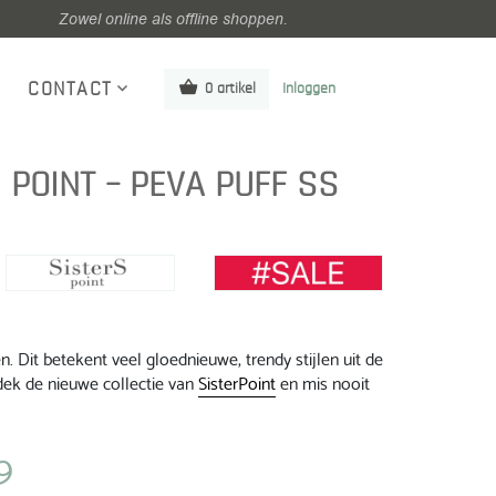
Zowel online als offline shoppen.
CONTACT
0 artikel
Inloggen
S POINT – PEVA PUFF SS
 Dit betekent veel gloednieuwe, trendy stijlen uit de
ek de nieuwe collectie van
SisterPoint
en mis nooit
9
ke
Huidige
prijs