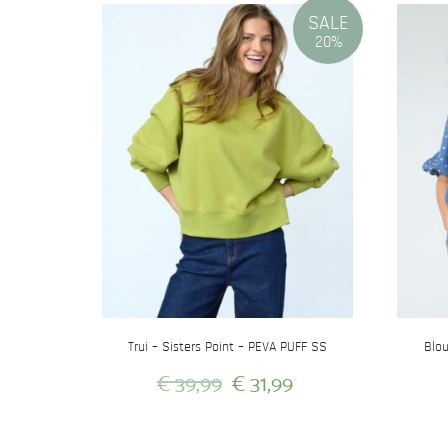
SALE
20%
Trui – Sisters Point – PEVA PUFF SS
Blou
Oorspronkelijke
Huidige
€
39,99
€
31,99
prijs
prijs
Dit
was:
is:
product