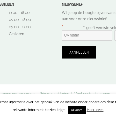
GSTIJDEN
NIEUWSBRIEF
13.00 - 18.00
Wil je op de hoogte bijven van d
aan voor onze nieuwsbrief!
09.00 - 18.00
09.00 - 17.00
*
"
" geeft vereiste ve
Gesloten
emene voorwaarden
|
Privacy verklaring
|
Veel gestelde vragen
rmee informatie over het gebruik van de website onder andere om deze te
Gerealiseerd door FlipMedia
relevante informatie te zien krijgt.
Meer lezen
Akkoord