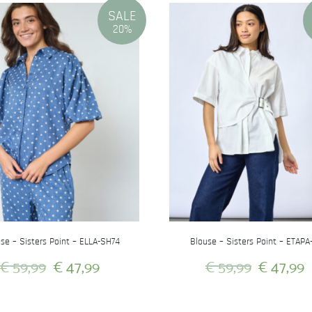
SALE
20%
se – Sisters Point – ELLA-SH74
Blouse – Sisters Point – ETAPA
Oorspronkelijke
Huidige
Oorspron
€
59,99
€
47,99
€
59,99
€
47,99
prijs
prijs
prijs
Dit
Dit
was:
is:
was:
i
product
product