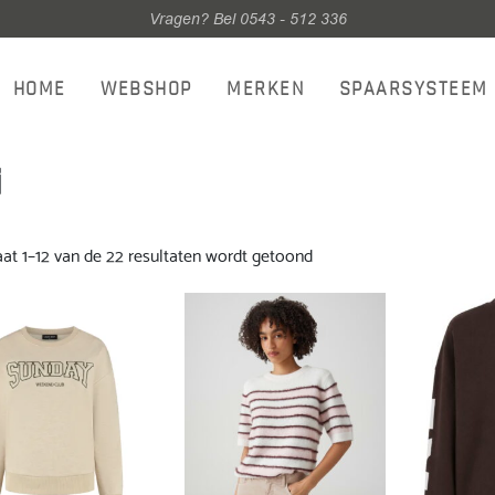
Vragen? Bel 0543 - 512 336
HOME
WEBSHOP
MERKEN
SPAARSYSTEEM
i
Gesorteerd
aat 1–12 van de 22 resultaten wordt getoond
op
nieuwste