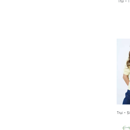
Trui – 
Trui – 
€
3