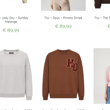
 – Lady Day – Sunday
Trui – Opus – Pimota Stripe
Trui – The 
Melange
€
89,99
€
89,99
Dit
Dit
product
product
heeft
heeft
meerdere
meerdere
variaties.
variaties.
Deze
Deze
optie
optie
kan
kan
gekozen
gekozen
worden
worden
op
op
de
de
productpagina
productpagina