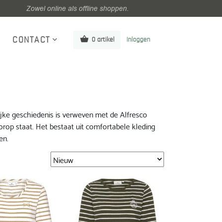
Zowel online als offline shoppen.
CONTACT
0 artikel
Inloggen
ijke geschiedenis is verweven met de Alfresco
oorop staat. Het bestaat uit comfortabele kleding
en.