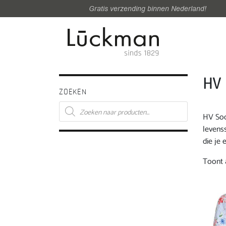
Gratis verzending binnen Nederland!
HV 
ZOEKEN
Producten
zoeken
HV Soc
levenss
die je 
Toont a