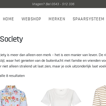
Vragen? Bel 0543 - 512 336
HOME
WEBSHOP
MERKEN
SPAARSYSTEEM
Society
iety is meer dan alleen een merk – het is een manier van leven. De r
tijl, waar het genieten van de buitenlucht met familie en vrienden v
er niet alleen stralend uit laat zien, maar je ook uitzonderlijk laat voel
Gesorteerd
lle 8 resultaten
op
nieuwste