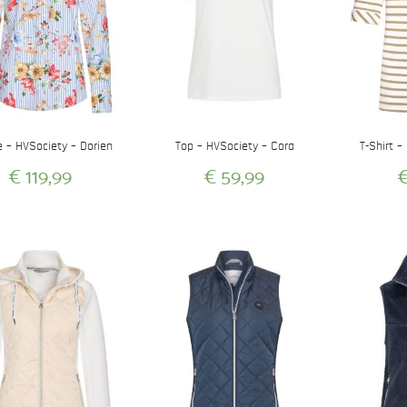
e – HVSociety – Dorien
Top – HVSociety – Cora
T-Shirt –
€
119,99
€
59,99
Dit
Dit
product
product
heeft
heeft
meerdere
meerdere
variaties.
variaties.
Deze
Deze
optie
optie
kan
kan
gekozen
gekozen
worden
worden