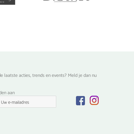
optie
kan
gekozen
worden
op
de
na
productpagina
e laatste acties, trends en events? Meld je dan nu
lden aan