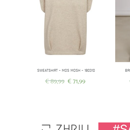
productpagina
SWEATSHIRT – MOS MOSH – 180310
BR
Oorspronkelijke
Huidige
€
89,99
€
71,99
prijs
prijs
Dit
was:
is:
product
heeft
€ 89,99.
€ 71,99.
meerdere
variaties.
Deze