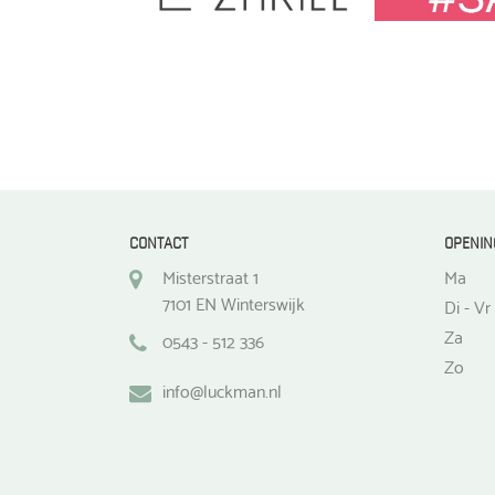
optie
kan
gekozen
worden
op
de
productpagina
CONTACT
OPENIN
Misterstraat 1
Ma
7101 EN Winterswijk
Di - Vr
Za
0543 - 512 336
Zo
info@luckman.nl