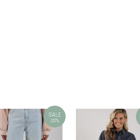
N
SALE
20%