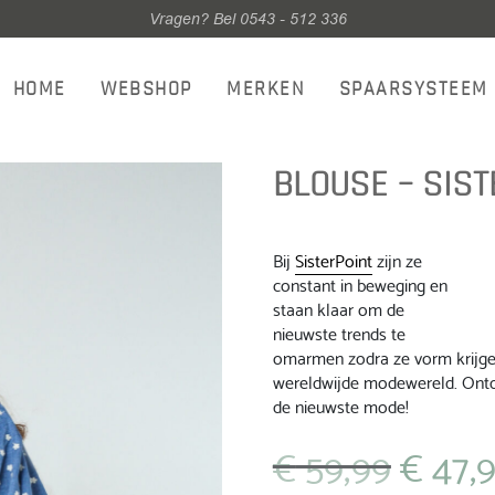
Vragen? Bel 0543 - 512 336
HOME
WEBSHOP
MERKEN
SPAARSYSTEEM
BLOUSE – SIST
Bij
SisterPoint
zijn ze
constant in beweging en
staan ​​klaar om de
nieuwste trends te
omarmen zodra ze vorm krijgen.
wereldwijde modewereld. Ontd
de nieuwste mode!
€
59,99
€
47,
Oorspronkeli
prijs