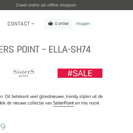
Zowel online als offline shoppen.
CONTACT
0 artikel
Inloggen
ERS POINT – ELLA-SH74
 Dit betekent veel gloednieuwe, trendy stijlen uit de
ek de nieuwe collectie van
SisterPoint
en mis nooit
99
jke
Huidige
prijs