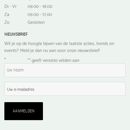
Di - Vr
09.00 - 18.00
Za
09.00 - 17.00
Zo
Gesloten
NIEUWSBRIEF
Wil je op de hoogte bijven van de laatste acties, trends en
events? Meld je dan nu aan voor onze nieuwsbrief!
*
"
" geeft vereiste velden aan