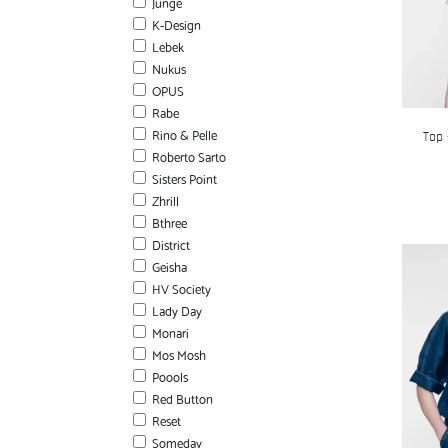
Junge
K-Design
Lebek
Nukus
OPUS
Rabe
Rino & Pelle
Top 
Roberto Sarto
Sisters Point
Zhrill
Bthree
District
Geisha
HV Society
Lady Day
Monari
Mos Mosh
Poools
Red Button
Reset
Someday