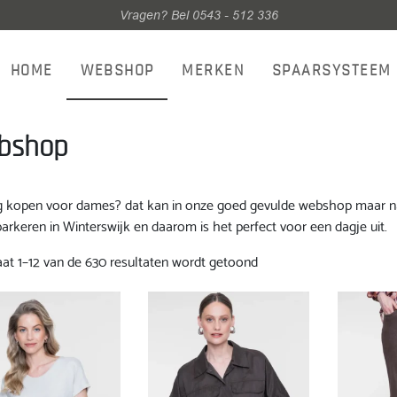
Vragen? Bel 0543 - 512 336
HOME
WEBSHOP
MERKEN
SPAARSYSTEEM
bshop
g kopen voor dames? dat kan in onze goed gevulde webshop maar natu
parkeren in Winterswijk en daarom is het perfect voor een dagje uit.
Gesorteerd
aat 1–12 van de 630 resultaten wordt getoond
op
nieuwste