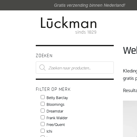
Gratis verzending binnen Nederland!
We
ZOEKEN
Producten
zoeken
Kledin
gratis 
Result
FILTER OP MERK
Betty Barclay
Bloomings
Dreamstar
Frank Walder
Free/Quent
Ichi