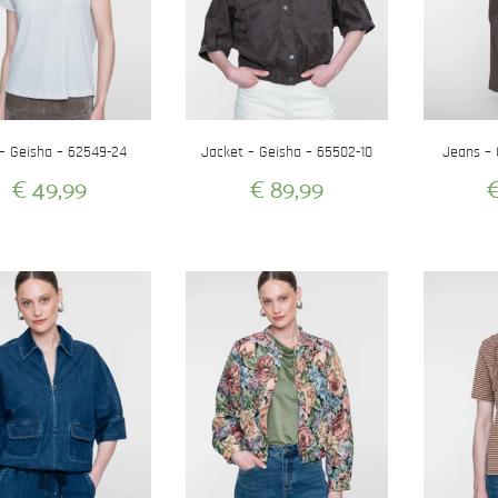
– Geisha – 62549-24
Jacket – Geisha – 65502-10
Jeans – 
€
49,99
€
89,99
Dit
Dit
product
product
heeft
heeft
meerdere
meerdere
variaties.
variaties.
Deze
Deze
optie
optie
kan
kan
gekozen
gekozen
worden
worden
op
op