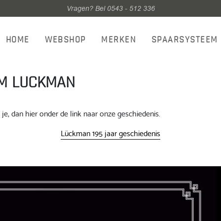
Vragen? Bel 0543 - 512 336
HOME
WEBSHOP
MERKEN
SPAARSYSTEEM
UM LUCKMAN
r je, dan hier onder de link naar onze geschiedenis.
Lückman 195 jaar geschiedenis