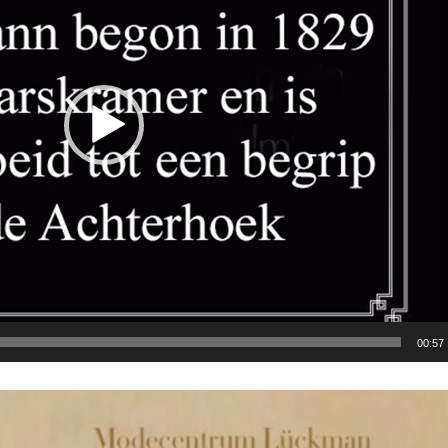
00:57