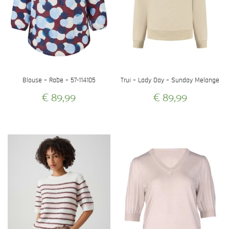
Blouse – Rabe – 57-114105
Trui – Lady Day – Sunday Melange
€
89,99
€
89,99
Dit
Dit
product
product
heeft
heeft
meerdere
meerdere
variaties.
variaties.
Deze
Deze
optie
optie
kan
kan
gekozen
gekozen
worden
worden