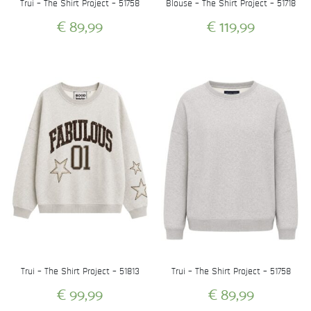
Trui – The Shirt Project – 51758
Blouse – The Shirt Project – 51718
€
89,99
€
119,99
Dit
Dit
product
product
heeft
heeft
meerdere
meerdere
variaties.
variaties.
Deze
Deze
optie
optie
kan
kan
gekozen
gekozen
worden
worden
op
op
de
de
productpagina
productpagina
Trui – The Shirt Project – 51813
Trui – The Shirt Project – 51758
€
99,99
€
89,99