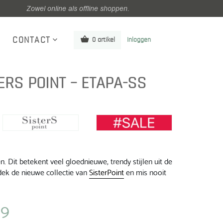
Zowel online als offline shoppen.
CONTACT
0 artikel
Inloggen
ERS POINT – ETAPA-SS
 Dit betekent veel gloednieuwe, trendy stijlen uit de
ek de nieuwe collectie van
SisterPoint
en mis nooit
99
jke
Huidige
prijs