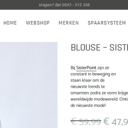
Vragen? Bel 0543 - 512 336
HOME
WEBSHOP
MERKEN
SPAARSYSTEEM
BLOUSE – SIST
Bij
SisterPoint
zijn ze
constant in beweging en
staan ​​klaar om de
nieuwste trends te
omarmen zodra ze vorm krijgen.
wereldwijde modewereld. Ontd
de nieuwste mode!
€
59,99
€
47,
Oorspronkeli
prijs