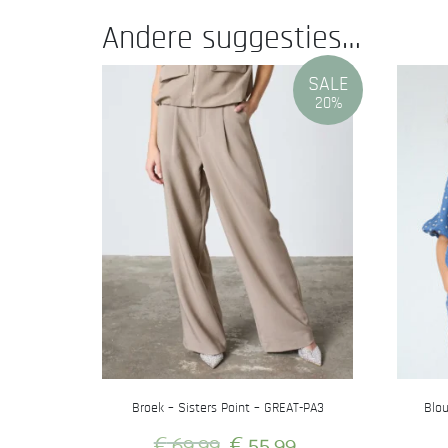
Andere suggesties…
SALE
20%
Broek – Sisters Point – GREAT-PA3
Blou
Oorspronkelijke
Huidige
€
69,99
€
55,99