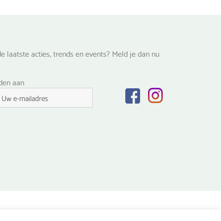
productpagina
na
e laatste acties, trends en events? Meld je dan nu
lden aan