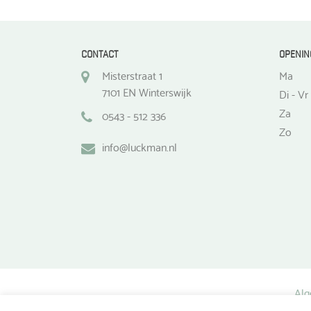
productpagina
CONTACT
OPENIN
Misterstraat 1
Ma
7101 EN Winterswijk
Di - Vr
Za
0543 - 512 336
Zo
info@luckman.nl
Alg