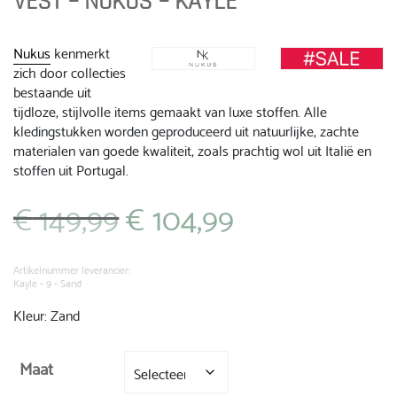
VEST – NUKUS – KAYLE
Nukus
kenmerkt
zich door collecties
bestaande uit
tijdloze, stijlvolle items gemaakt van luxe stoffen. Alle
kledingstukken worden geproduceerd uit natuurlijke, zachte
materialen van goede kwaliteit, zoals prachtig wol uit Italië en
stoffen uit Portugal.
€
149,99
€
104,99
Oorspronkelijke
Huidige
prijs
prijs
was:
is:
€ 149,99.
€ 104,99.
Artikelnummer leverancier:
Kayle - 9 - Sand
Kleur: Zand
Maat