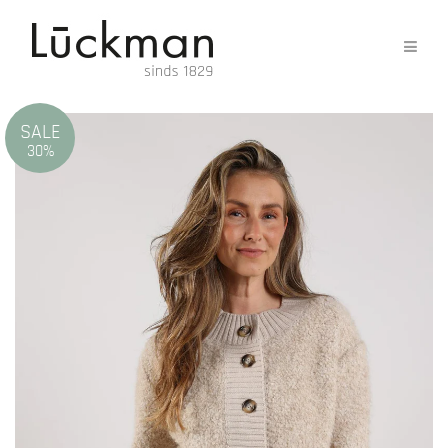
SALE
30%