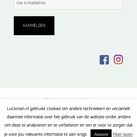
Algemene voorwaarden
Luckman.nl gebruikt cookies (en andere technieken) en verzamelt
Privacy verklaring
daarmee informatie over het gebruik van de website onder andere
Veel gestelde vragen
om deze te analyseren en te verbeteren en om er voor te zorgen dat
Gerealiseerd door FlipMedia
je voor jou relevante informatie te zien krijgt.
Meer lezen
Akkoord