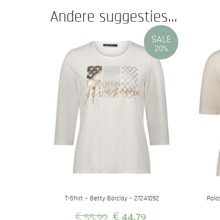
Andere suggesties…
SALE
20%
T-Shirt – Betty Barclay – 27241092
Polo
Oorspronkelijke
Huidige
€
55,99
€
44,79