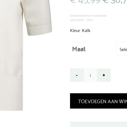
prijs
was:
€ 45,99.
Artikelnummer leverancier:
54022907 - 1014
Kleur: Kalk
Maat
TOEVOEGEN AAN WI