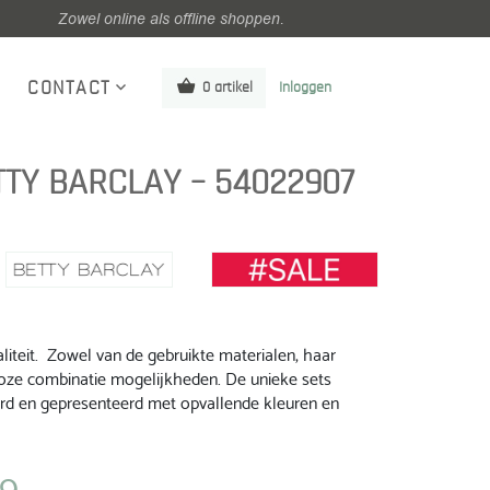
Zowel online als offline shoppen.
CONTACT
0 artikel
Inloggen
TY BARCLAY – 54022907
iteit. Zowel van de gebruikte materialen, haar
oze combinatie mogelijkheden. De unieke sets
rd en gepresenteerd met opvallende kleuren en
79
jke
Huidige