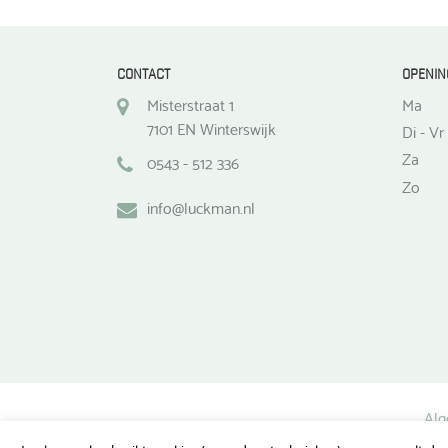
productpagina
CONTACT
OPENIN
Misterstraat 1
Ma
7101 EN Winterswijk
Di - Vr
Za
0543 - 512 336
Zo
info@luckman.nl
Alg