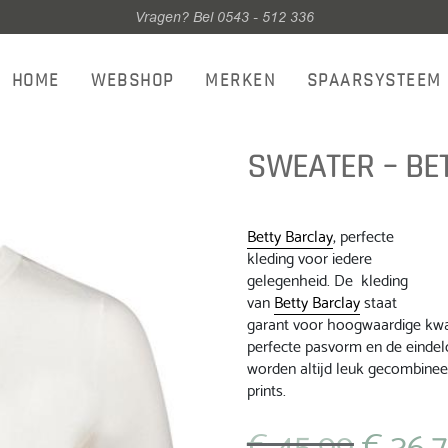
Vragen? Bel 0543 - 512 336
HOME
WEBSHOP
MERKEN
SPAARSYSTEEM
SWEATER – BET
Betty Barclay
, perfecte
kleding voor iedere
gelegenheid. De kleding
van
Betty Barclay
staat
garant voor hoogwaardige kwal
perfecte pasvorm en de eindel
worden altijd leuk gecombinee
prints.
€
45,99
€
36,
Oorspronkeli