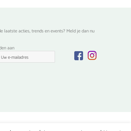
productpagina
na
e laatste acties, trends en events? Meld je dan nu
lden aan