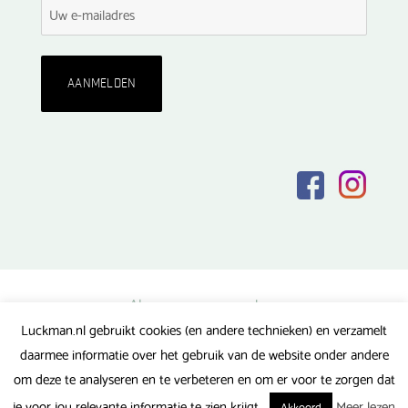
Algemene voorwaarden
Luckman.nl gebruikt cookies (en andere technieken) en verzamelt
Privacy verklaring
daarmee informatie over het gebruik van de website onder andere
Veel gestelde vragen
om deze te analyseren en te verbeteren en om er voor te zorgen dat
Gerealiseerd door FlipMedia
je voor jou relevante informatie te zien krijgt.
Meer lezen
Akkoord