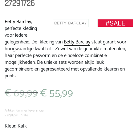
27291726
Betty Barclay
,
perfecte kleding
voor iedere
gelegenheid. De kleding van
Betty Barclay
staat garant voor
hoogwaardige kwaliteit. Zowel van de gebruikte materialen,
haar perfecte pasvorm en de eindeloze combinatie
mogelijkheden. De unieke sets worden altijd leuk
gecombineerd en gepresenteerd met opvallende kleuren en
prints.
€
69,99
€
55,99
Oorspronkelijke
Huidige
prijs
prijs
was:
is:
€ 69,99.
€ 55,99.
Artikelnummer leverancier:
27291726 - 1014
Kleur: Kalk