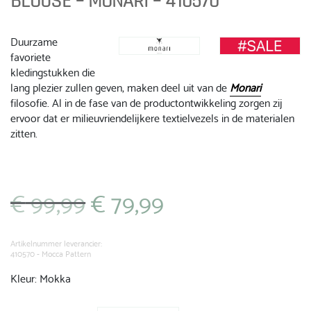
BLOUSE – MONARI – 410570
Duurzame
favoriete
kledingstukken die
lang plezier zullen geven, maken deel uit van de
Monari
filosofie. Al in de fase van de productontwikkeling zorgen zij
ervoor dat er milieuvriendelijkere textielvezels in de materialen
zitten.
€
99,99
€
79,99
Oorspronkelijke
Huidige
prijs
prijs
was:
is:
€ 99,99.
€ 79,99.
Artikelnummer leverancier:
410570 - Mocca Pattern
Kleur: Mokka