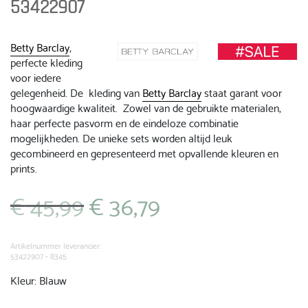
53422907
Betty Barclay
,
perfecte kleding
voor iedere
gelegenheid. De kleding van
Betty Barclay
staat garant voor
hoogwaardige kwaliteit. Zowel van de gebruikte materialen,
haar perfecte pasvorm en de eindeloze combinatie
mogelijkheden. De unieke sets worden altijd leuk
gecombineerd en gepresenteerd met opvallende kleuren en
prints.
€
45,99
€
36,79
Oorspronkelijke
Huidige
prijs
prijs
was:
is:
€ 45,99.
€ 36,79.
Artikelnummer leverancier:
53422907 - 8345
Kleur: Blauw