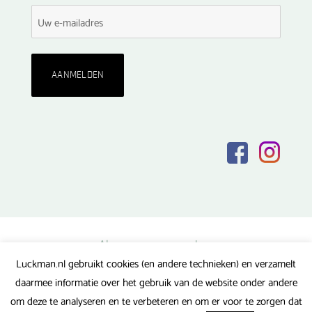
Algemene voorwaarden
Luckman.nl gebruikt cookies (en andere technieken) en verzamelt
Privacy verklaring
daarmee informatie over het gebruik van de website onder andere
Veel gestelde vragen
om deze te analyseren en te verbeteren en om er voor te zorgen dat
Gerealiseerd door FlipMedia