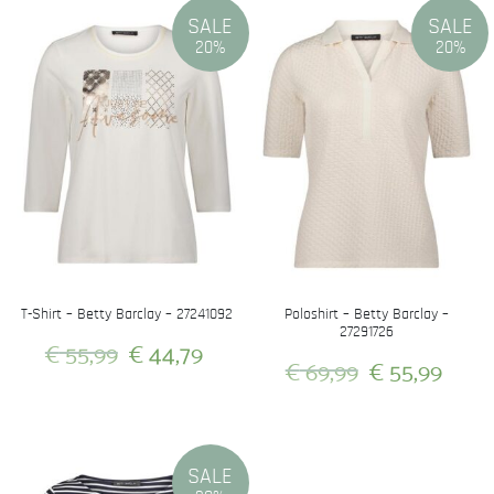
SALE
SALE
20%
20%
T-Shirt – Betty Barclay – 27241092
Poloshirt – Betty Barclay –
27291726
Oorspronkelijke
Huidige
€
55,99
€
44,79
Oorspronkeli
Huid
€
69,99
€
55,99
prijs
prijs
prijs
prijs
Dit
was:
is:
Dit
product
was:
is:
product
heeft
€ 55,99.
€ 44,79.
heeft
€ 69,99.
€ 55
meerdere
SALE
meerdere