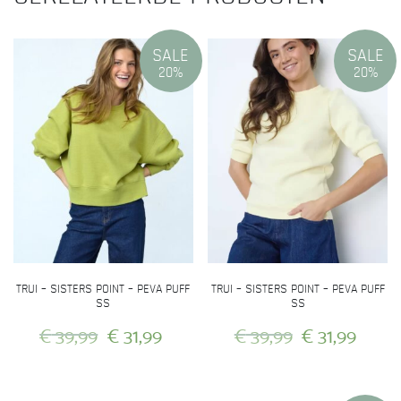
optie
kan
gekozen
SALE
SALE
20%
20%
worden
op
de
productpagina
TRUI – SISTERS POINT – PEVA PUFF
TRUI – SISTERS POINT – PEVA PUFF
SS
SS
Oorspronkelijke
Huidige
Oorspronkeli
Huid
€
39,99
€
31,99
€
39,99
€
31,99
prijs
prijs
prijs
prijs
Dit
Dit
was:
is:
was:
is:
product
product