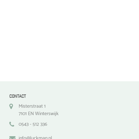
gekozen
worden
op
de
productpagina
CONTACT
Misterstraat 1
7101 EN Winterswijk
0543 - 512 336
info@luckman.nl