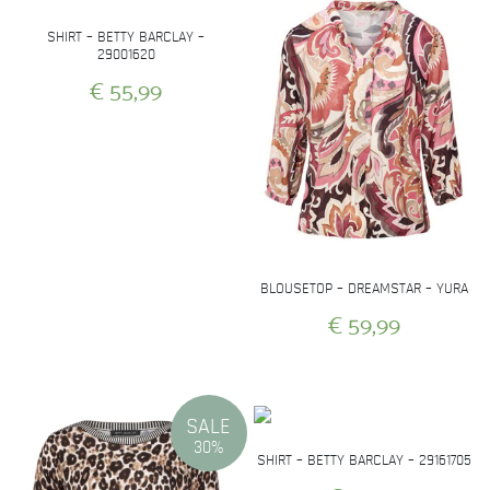
gekozen
worden
SHIRT – BETTY BARCLAY –
op
29001620
€
55,99
de
productpagina
Dit
product
heeft
meerdere
variaties.
Deze
optie
BLOUSETOP – DREAMSTAR – YURA
kan
€
59,99
gekozen
Dit
worden
product
op
heeft
de
SALE
meerdere
productpagina
30%
SHIRT – BETTY BARCLAY – 29161705
variaties.