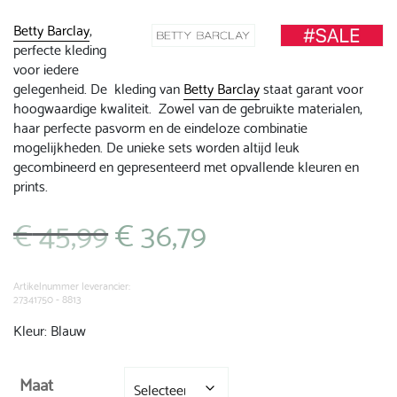
Betty Barclay
,
perfecte kleding
voor iedere
gelegenheid. De kleding van
Betty Barclay
staat garant voor
hoogwaardige kwaliteit. Zowel van de gebruikte materialen,
haar perfecte pasvorm en de eindeloze combinatie
mogelijkheden. De unieke sets worden altijd leuk
gecombineerd en gepresenteerd met opvallende kleuren en
prints.
€
45,99
€
36,79
Oorspronkelijke
Huidige
prijs
prijs
was:
is:
€ 45,99.
€ 36,79.
Artikelnummer leverancier:
27341750 - 8813
Kleur: Blauw
Maat