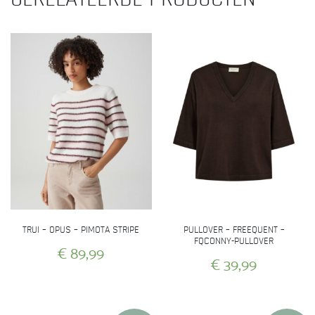
TRUI – OPUS – PIMOTA STRIPE
PULLOVER – FREEQUENT –
FQCONNY-PULLOVER
€
89,99
€
39,99
Dit
Dit
product
product
heeft