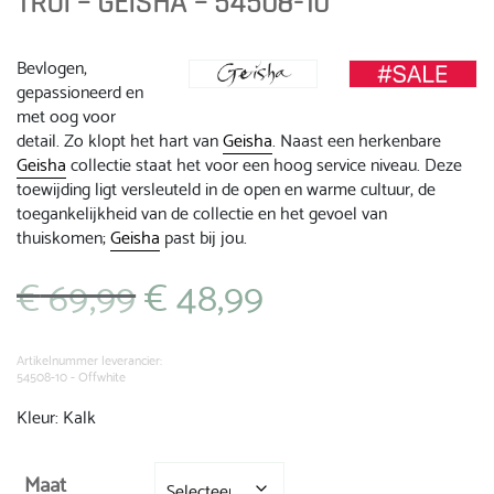
TRUI – GEISHA – 54508-10
Bevlogen,
gepassioneerd en
met oog voor
detail. Zo klopt het hart van
Geisha
. Naast een herkenbare
Geisha
collectie staat het voor een hoog service niveau. Deze
toewijding ligt versleuteld in de open en warme cultuur, de
toegankelijkheid van de collectie en het gevoel van
thuiskomen;
Geisha
past bij jou.
€
69,99
€
48,99
Oorspronkelijke
Huidige
prijs
prijs
was:
is:
€ 69,99.
€ 48,99.
Artikelnummer leverancier:
54508-10 - Offwhite
Kleur: Kalk
Maat