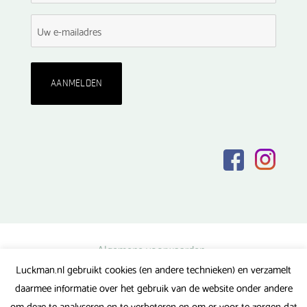
Algemene voorwaarden
Luckman.nl gebruikt cookies (en andere technieken) en verzamelt
Privacy verklaring
daarmee informatie over het gebruik van de website onder andere
Veel gestelde vragen
om deze te analyseren en te verbeteren en om er voor te zorgen dat