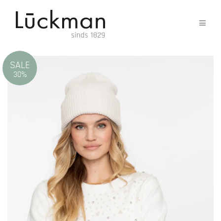
SALE
30%