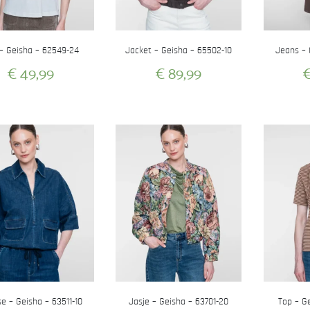
– Geisha – 62549-24
Jacket – Geisha – 65502-10
Jeans – 
€
49,99
€
89,99
Dit
Dit
product
product
heeft
heeft
meerdere
meerdere
variaties.
variaties.
Deze
Deze
optie
optie
kan
kan
gekozen
gekozen
worden
worden
op
op
de
de
productpagina
productpagina
e – Geisha – 63511-10
Jasje – Geisha – 63701-20
Top – G