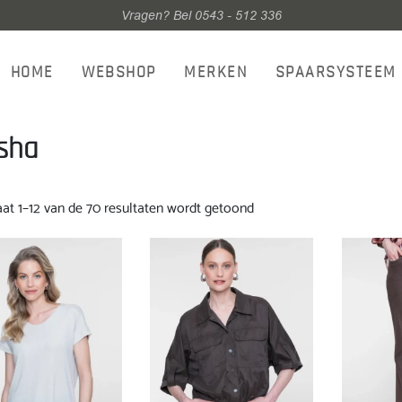
Vragen? Bel 0543 - 512 336
HOME
WEBSHOP
MERKEN
SPAARSYSTEEM
sha
Gesorteerd
aat 1–12 van de 70 resultaten wordt getoond
op
nieuwste