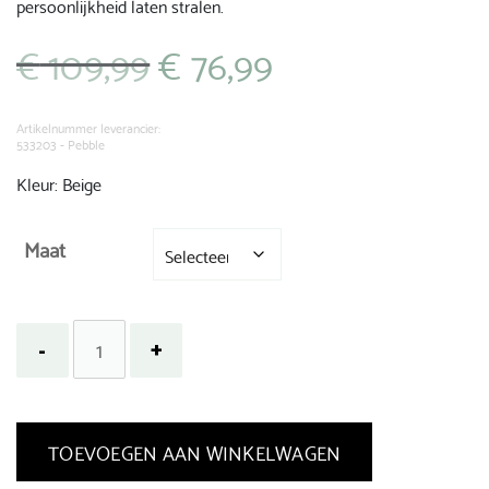
persoonlijkheid laten stralen.
€
109,99
€
76,99
Oorspronkelijke
Huidige
prijs
prijs
was:
is:
€ 109,99.
€ 76,99.
Artikelnummer leverancier:
533203 - Pebble
Kleur: Beige
Maat
TOEVOEGEN AAN WINKELWAGEN