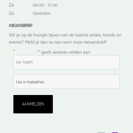
Za
09.00 - 17.00
Zo
Gesloten
NIEUWSBRIEF
Wil je op de hoogte bijven van de laatste acties, trends en
events? Meld je dan nu aan voor onze nieuwsbrief!
*
"
" geeft vereiste velden aan