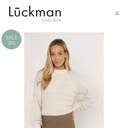
SALE
30%