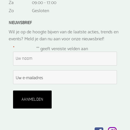
Za
09.00 - 17.00
Zo
Gesloten
NIEUWSBRIEF
Wil je op de hoogte bijven van de laatste acties, trends en
events? Meld je dan nu aan voor onze nieuwsbrief!
*
"
" geeft vereiste velden aan