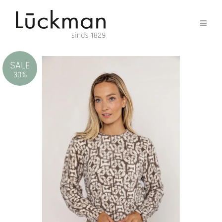
SALE
30%