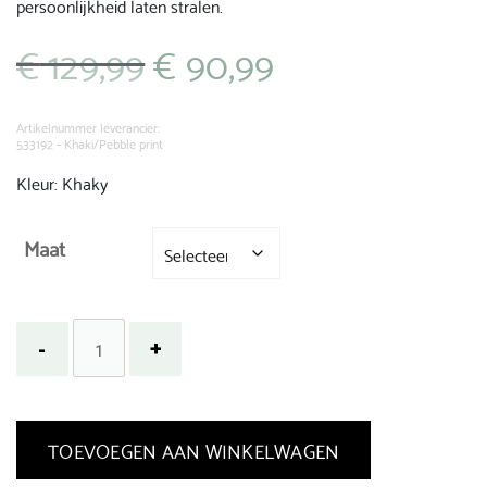
persoonlijkheid laten stralen.
€
129,99
€
90,99
Oorspronkelijke
Huidige
prijs
prijs
was:
is:
€ 129,99.
€ 90,99.
Artikelnummer leverancier:
533192 - Khaki/Pebble print
Kleur: Khaky
Maat
TOEVOEGEN AAN WINKELWAGEN