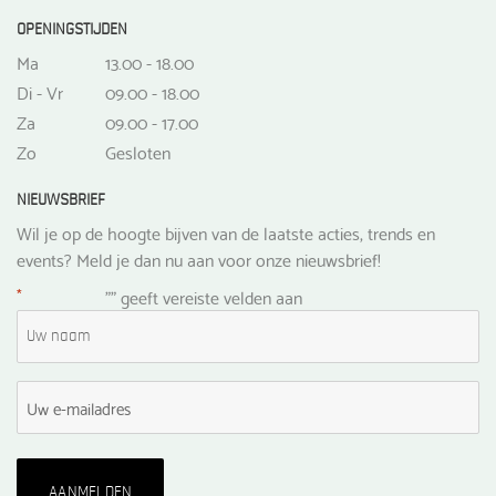
OPENINGSTIJDEN
Ma
13.00 - 18.00
Di - Vr
09.00 - 18.00
Za
09.00 - 17.00
Zo
Gesloten
NIEUWSBRIEF
Wil je op de hoogte bijven van de laatste acties, trends en
events? Meld je dan nu aan voor onze nieuwsbrief!
*
"
" geeft vereiste velden aan