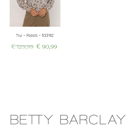
Trui – Poools – 533192
Oorspronkelijke
Huidige
€
129,99
€
90,99
prijs
prijs
Dit
was:
is:
product
heeft
€ 129,99.
€ 90,99.
meerdere
variaties.
Deze
optie
kan
gekozen
worden
op