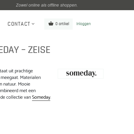
Zowel online als offline shoppen.
CONTACT
0 artikel
Inloggen
DAY – ZEISE
taat uit prachtige
 meegaat. Materialen
n natuur. Mooie
combineerd met een
de collectie van
Someday
.