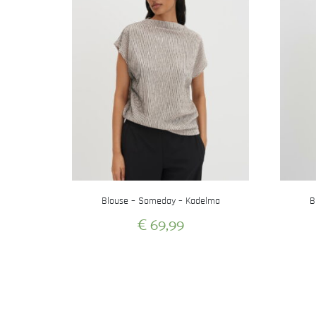
Blouse – Someday – Kadelma
B
€
69,99
Dit
product
heeft
meerdere