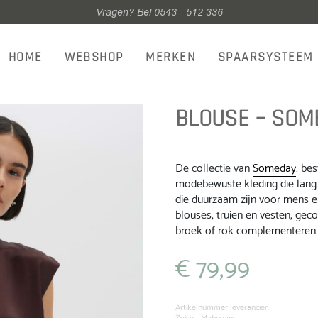
Vragen? Bel 0543 - 512 336
HOME
WEBSHOP
MERKEN
SPAARSYSTEEM
BLOUSE – SOME
De collectie van
Someday
. bes
modebewuste kleding die lang
die duurzaam zijn voor mens e
blouses, truien en vesten, ge
broek of rok complementeren 
€
79,99
Artikelnummer leverancier:
Zeise - Mahogany