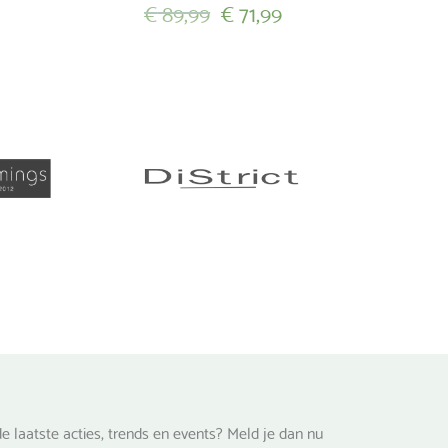
Oorspronkelijke
Huidige
€
89,99
€
71,99
prijs
prijs
Dit
was:
is:
product
heeft
€ 89,99.
€ 71,99.
meerdere
variaties.
Deze
optie
kan
gekozen
worden
op
de
na
productpagina
e laatste acties, trends en events? Meld je dan nu