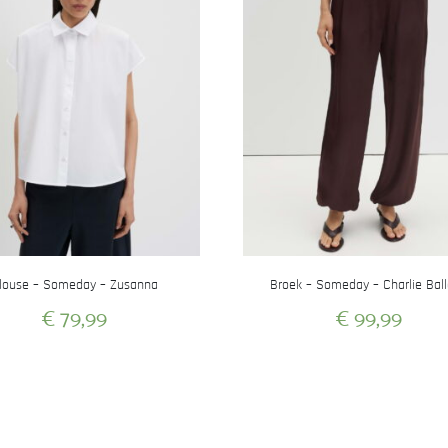
louse – Someday – Zusanna
Broek – Someday – Charlie Bal
€
79,99
€
99,99
Dit
Dit
product
product
heeft
heeft
meerdere
meerdere