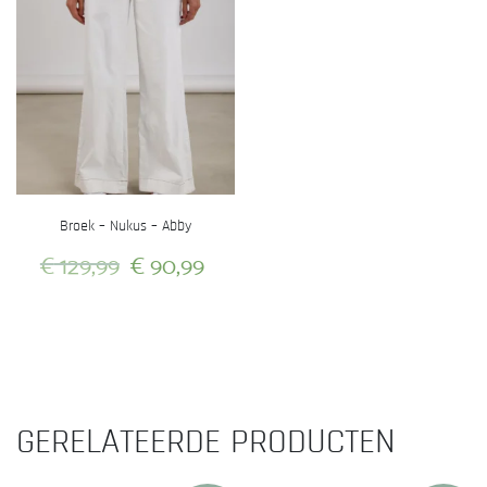
Broek – Nukus – Abby
Oorspronkelijke
Huidige
€
129,99
€
90,99
prijs
prijs
Dit
was:
is:
product
heeft
€ 129,99.
€ 90,99.
meerdere
variaties.
GERELATEERDE PRODUCTEN
Deze
optie