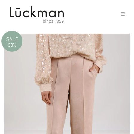
SALE
30%