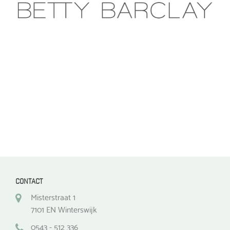
optie
optie
kan
kan
gekozen
gekozen
worden
worden
op
op
de
de
productpagina
productpagina
CONTACT
Misterstraat 1
7101 EN Winterswijk
0543 - 512 336