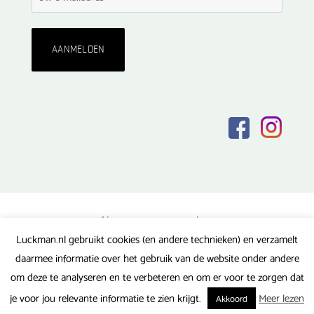
Algemene voorwaarden
Luckman.nl gebruikt cookies (en andere technieken) en verzamelt
Privacy verklaring
daarmee informatie over het gebruik van de website onder andere
Veel gestelde vragen
om deze te analyseren en te verbeteren en om er voor te zorgen dat
Gerealiseerd door FlipMedia
je voor jou relevante informatie te zien krijgt.
Meer lezen
Akkoord