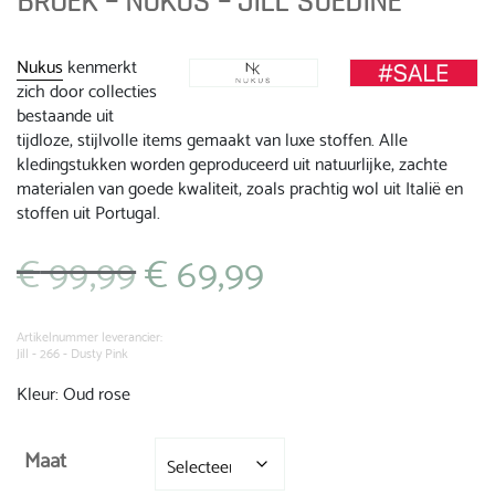
BROEK – NUKUS – JILL SUEDINE
Nukus
kenmerkt
zich door collecties
bestaande uit
tijdloze, stijlvolle items gemaakt van luxe stoffen. Alle
kledingstukken worden geproduceerd uit natuurlijke, zachte
materialen van goede kwaliteit, zoals prachtig wol uit Italië en
stoffen uit Portugal.
€
99,99
€
69,99
Oorspronkelijke
Huidige
prijs
prijs
was:
is:
€ 99,99.
€ 69,99.
Artikelnummer leverancier:
Jill - 266 - Dusty Pink
Kleur: Oud rose
Maat