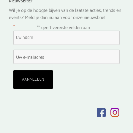
NIEUWSBRIEF
Wil je op de hoogte bijven van de laatste acties, trends en
events? Meld je dan nu aan voor onze nieuwsbrief!
*
"
" geeft vereiste velden aan