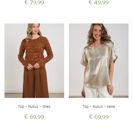
€
79,99
€
49,99
Dit
Dit
product
product
heeft
heeft
meerdere
meerdere
variaties.
variaties.
Deze
Deze
optie
optie
kan
kan
gekozen
gekozen
worden
worden
op
op
de
de
productpagina
productpagina
Top – Nukus – Wies
Top – Nukus – Irene
€
69,99
€
69,99
Dit
Dit