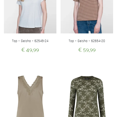
Top – Geisha – 62549-24
Top – Geisha – 62654-20
€
49,99
€
59,99
Dit
Dit
product
product
heeft
heeft
meerdere
meerdere
variaties.
variaties.
Deze
Deze
optie
optie
kan
kan
gekozen
gekozen
worden
worden