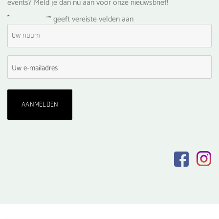
events? Meld je dan nu aan voor onze nieuwsbrief!
*
"
" geeft vereiste velden aan