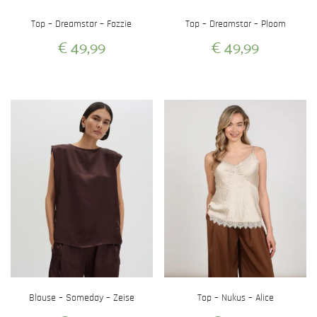
productpagina
productpagina
Top – Dreamstar – Fozzie
Top – Dreamstar – Ploom
€
49,99
€
49,99
Dit
Dit
product
product
heeft
heeft
meerdere
meerdere
variaties.
variaties.
Deze
Deze
optie
optie
kan
kan
gekozen
gekozen
worden
worden
op
op
de
de
productpagina
productpagina
Blouse – Someday – Zeise
Top – Nukus – Alice