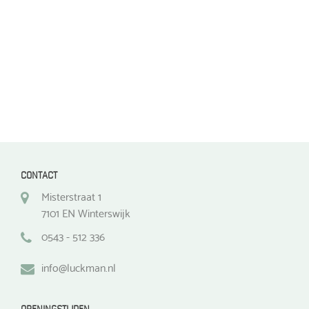
op
de
de
productpagina
productpagina
CONTACT
Misterstraat 1
7101 EN Winterswijk
0543 - 512 336
info@luckman.nl