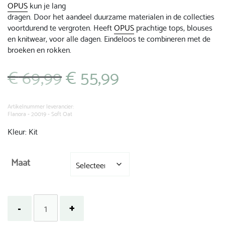
OPUS
kun je lang
dragen. Door het aandeel duurzame materialen in de collecties
voortdurend te vergroten. Heeft
OPUS
prachtige tops, blouses
en knitwear, voor alle dagen. Eindeloos te combineren met de
broeken en rokken.
€
69,99
€
55,99
Oorspronkelijke
Huidige
prijs
prijs
was:
is:
€ 69,99.
€ 55,99.
Artikelnummer leverancier:
Flanora - 20019 - Soft Oat
Kleur: Kit
Maat