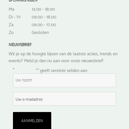
OPENINGSTIJDEN
Ma
13.00 - 18.00
Di - Vr
09.00 - 18.00
Za
09.00 - 17.00
Zo
Gesloten
NIEUWSBRIEF
Wil je op de hoogte bijven van de laatste acties, trends en
events? Meld je dan nu aan voor onze nieuwsbrief!
*
"
" geeft vereiste velden aan