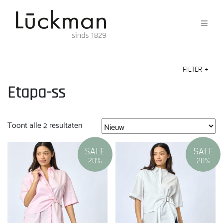
FILTER
+
Etapa-ss
Gesorteerd
Toont alle 2 resultaten
op
nieuwste
SALE
SALE
20%
20%