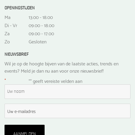
OPENINGSTIJDEN
Ma
13.00 - 18.00
Di - Vr
09.00 - 18.00
Za
09.00 - 17.00
Zo
Gesloten
NIEUWSBRIEF
Wil je op de hoogte bijven van de laatste acties, trends en
events? Meld je dan nu aan voor onze nieuwsbrief!
*
"
" geeft vereiste velden aan