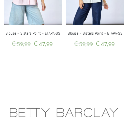
Blouse – Sisters Point – ETAPA-SS
Blouse – Sisters Point – ETAPA-SS
Oorspronkelijke
Huidige
Oorspronkeli
Huid
€
59,99
€
47,99
€
59,99
€
47,99
prijs
prijs
prijs
prijs
Dit
Dit
was:
is:
was:
is:
product
product
heeft
heeft
€ 59,99.
€ 47,99.
€ 59,99.
€ 47
meerdere
meerdere
variaties.
variaties.
Deze
Deze
optie
optie
kan
kan
gekozen
gekozen
worden
worden
op
op