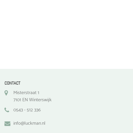
de
de
productpagina
productpagina
CONTACT
Misterstraat 1
7101 EN Winterswijk
0543 - 512 336
info@luckman.nl