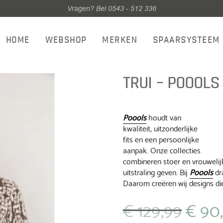
Vragen? Bel 0543 - 512 336
HOME
WEBSHOP
MERKEN
SPAARSYSTEEM
TRUI – POOOLS 
Poools
houdt van
kwaliteit, uitzonderlijke
fits en een persoonlijke
aanpak. Onze collecties
combineren stoer en vrouwelijk
uitstraling geven. Bij
Poools
dra
Daarom creëren wij designs die
€
129,99
€
90
Oorspronkel
prijs