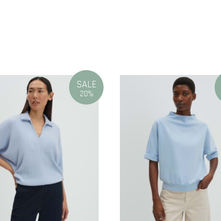
N
SALE
20%