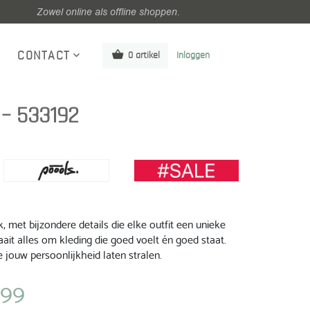
Zowel online als offline shoppen.
CONTACT
0 artikel
Inloggen
– 533192
, met bijzondere details die elke outfit een unieke
ait alles om kleding die goed voelt én goed staat.
 jouw persoonlijkheid laten stralen.
,99
ijke
Huidige
prijs