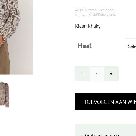
was:
€ 129,99.
Artikelnummer leverancier:
533192 - Khaki/Pebble print
Kleur: Khaky
Maat
TOEVOEGEN AAN WI
- Gratis verzending