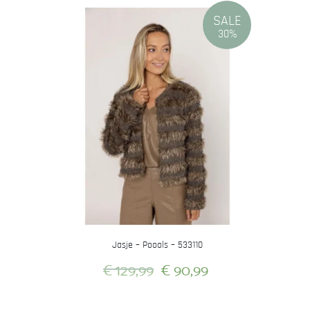
SALE
30%
Jasje – Poools – 533110
Oorspronkelijke
Huidige
€
129,99
€
90,99
prijs
prijs
Dit