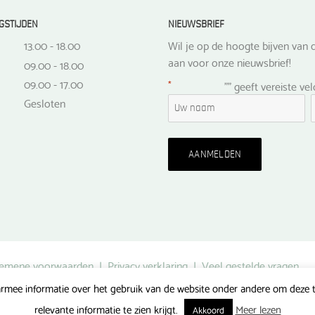
GSTIJDEN
NIEUWSBRIEF
13.00 - 18.00
Wil je op de hoogte bijven van d
aan voor onze nieuwsbrief!
09.00 - 18.00
09.00 - 17.00
*
"
" geeft vereiste ve
Gesloten
emene voorwaarden
|
Privacy verklaring
|
Veel gestelde vragen
rmee informatie over het gebruik van de website onder andere om deze te
Gerealiseerd door FlipMedia
relevante informatie te zien krijgt.
Meer lezen
Akkoord