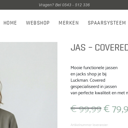
Vragen? Bel 0543 - 512 336
HOME
WEBSHOP
MERKEN
SPAARSYSTEEM
JAS – COVERED
Mooie functionele jassen
en jacks shop je bij
Luckman. Covered
gespecialiseerd in jassen
van perfecte kwaliteit en met 
€
99,99
€
79,
Oorspronkeli
prijs
was:
€ 99,99.
Artikelnummer leverancier: