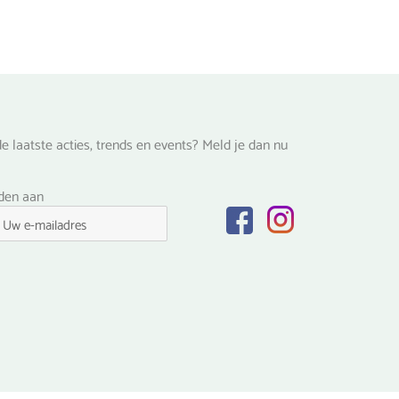
op
de
productpagina
na
e laatste acties, trends en events? Meld je dan nu
lden aan