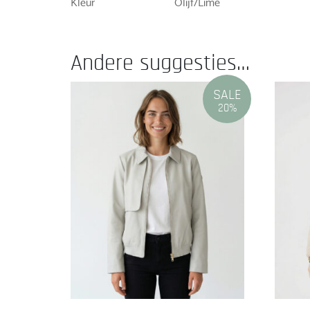
Kleur
Olijf/Lime
Andere suggesties…
SALE
20%