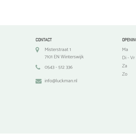
op
de
productpagina
CONTACT
OPENIN
Misterstraat 1
Ma
7101 EN Winterswijk
Di - Vr
Za
0543 - 512 336
Zo
info@luckman.nl