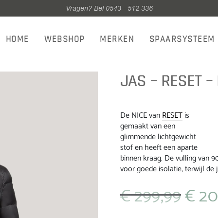
Vragen? Bel 0543 - 512 336
HOME
WEBSHOP
MERKEN
SPAARSYSTEEM
JAS – RESET –
De NICE van
RESET
is
gemaakt van een
glimmende lichtgewicht
stof en heeft een aparte
binnen kraag. De vulling van 9
voor goede isolatie, terwijl de j
€
299,99
€
20
Oorspronke
prijs
was: