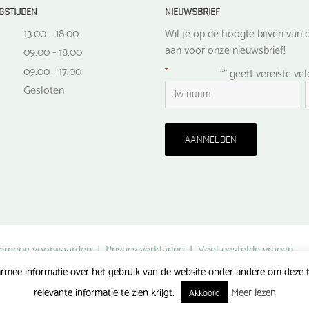
GSTIJDEN
NIEUWSBRIEF
13.00 - 18.00
Wil je op de hoogte bijven van d
aan voor onze nieuwsbrief!
09.00 - 18.00
09.00 - 17.00
*
"
" geeft vereiste ve
Gesloten
emene voorwaarden
|
Privacy verklaring
|
Veel gestelde vragen
rmee informatie over het gebruik van de website onder andere om deze te
Gerealiseerd door FlipMedia
relevante informatie te zien krijgt.
Meer lezen
Akkoord