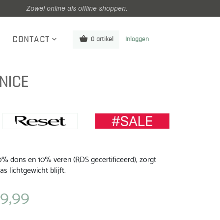
Zowel online als offline shoppen.
CONTACT
0 artikel
Inloggen
 NICE
0% dons en 10% veren (RDS gecertificeerd), zorgt
as lichtgewicht blijft.
9,99
lijke
Huidige
prijs
is: