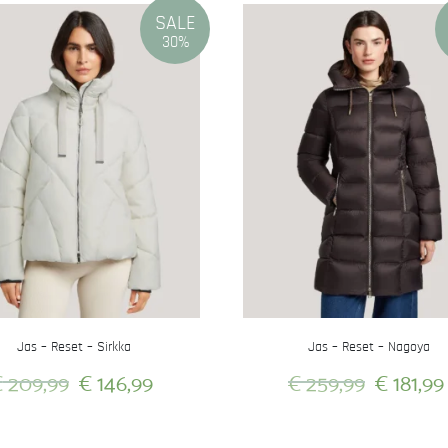
SALE
30%
Jas – Reset – Sirkka
Jas – Reset – Nagoya
Oorspronkelijke
Huidige
Oorspron
€
209,99
€
146,99
€
259,99
€
181,99
prijs
prijs
prijs
Dit
Dit
was:
is:
was:
product
product