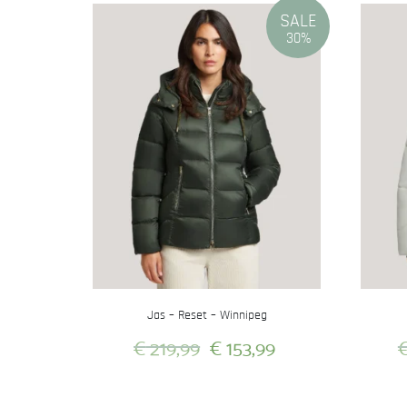
SALE
30%
Jas – Reset – Winnipeg
Oorspronkelijke
Huidige
€
219,99
€
153,99
prijs
prijs
Dit
was:
is:
product