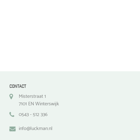
worden
worden
op
op
de
de
productpagina
productpagina
CONTACT
Misterstraat 1
7101 EN Winterswijk
0543 - 512 336
info@luckman.nl