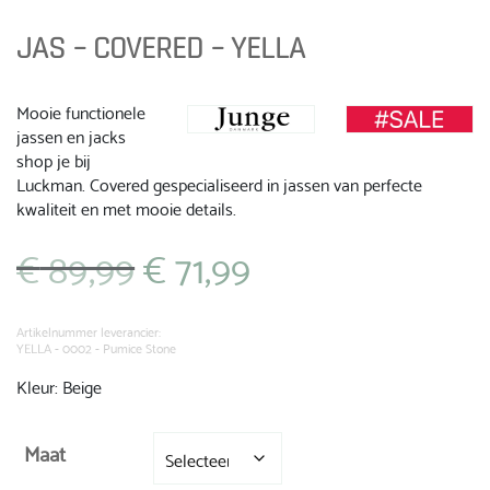
JAS – COVERED – YELLA
Mooie functionele
jassen en jacks
shop je bij
Luckman. Covered gespecialiseerd in jassen van perfecte
kwaliteit en met mooie details.
€
89,99
€
71,99
Oorspronkelijke
Huidige
prijs
prijs
was:
is:
€ 89,99.
€ 71,99.
Artikelnummer leverancier:
YELLA - 0002 - Pumice Stone
Kleur: Beige
Maat