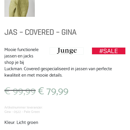
JAS – COVERED – GINA
Mooie functionele
jassen en jacks
shop je bij
Luckman. Covered gespecialiseerd in jassen van perfecte
kwaliteit en met mooie details.
€
99,99
€
79,99
Oorspronkelijke
Huidige
prijs
prijs
was:
is:
€ 99,99.
€ 79,99.
Artikelnummer leverancier:
Gina - 0522 - Pale Green
Kleur: Licht groen