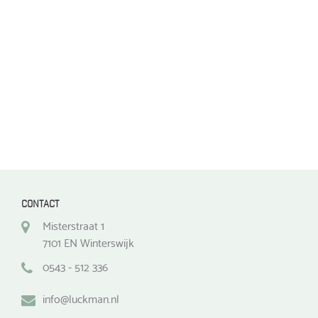
worden
worden
op
op
de
de
productpagina
productpagina
CONTACT
Misterstraat 1
7101 EN Winterswijk
0543 - 512 336
info@luckman.nl