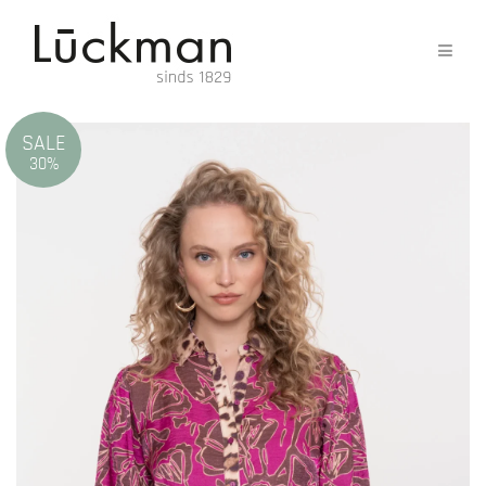
SALE
30%