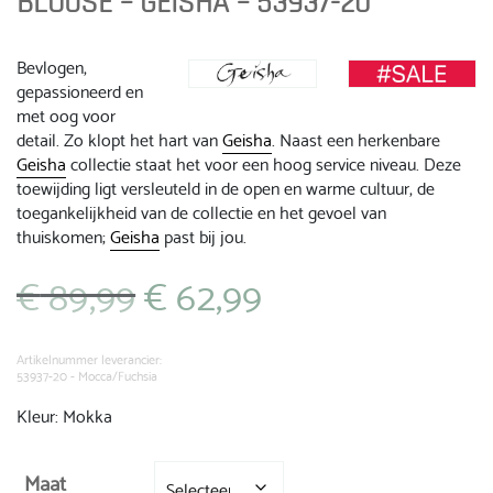
BLOUSE – GEISHA – 53937-20
Bevlogen,
gepassioneerd en
met oog voor
detail. Zo klopt het hart van
Geisha
. Naast een herkenbare
Geisha
collectie staat het voor een hoog service niveau. Deze
toewijding ligt versleuteld in de open en warme cultuur, de
toegankelijkheid van de collectie en het gevoel van
thuiskomen;
Geisha
past bij jou.
€
89,99
€
62,99
Oorspronkelijke
Huidige
prijs
prijs
was:
is:
€ 89,99.
€ 62,99.
Artikelnummer leverancier:
53937-20 - Mocca/Fuchsia
Kleur: Mokka
Maat