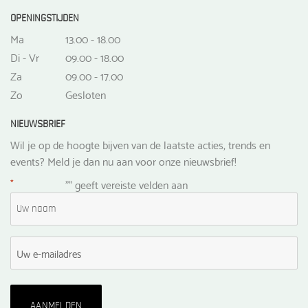
OPENINGSTIJDEN
Ma
13.00 - 18.00
Di - Vr
09.00 - 18.00
Za
09.00 - 17.00
Zo
Gesloten
NIEUWSBRIEF
Wil je op de hoogte bijven van de laatste acties, trends en
events? Meld je dan nu aan voor onze nieuwsbrief!
*
"
" geeft vereiste velden aan