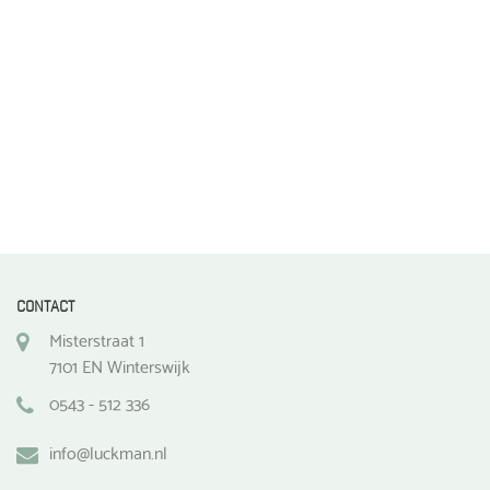
de
productpagina
CONTACT
Misterstraat 1
7101 EN Winterswijk
0543 - 512 336
info@luckman.nl