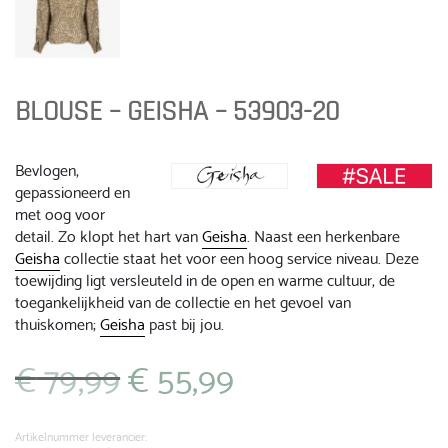
BLOUSE – GEISHA – 53903-20
Bevlogen,
gepassioneerd en
met oog voor
detail. Zo klopt het hart van
Geisha
. Naast een herkenbare
Geisha
collectie staat het voor een hoog service niveau. Deze
toewijding ligt versleuteld in de open en warme cultuur, de
toegankelijkheid van de collectie en het gevoel van
thuiskomen;
Geisha
past bij jou.
€
79,99
€
55,99
Oorspronkelijke
Huidige
prijs
prijs
was:
is:
€ 79,99.
€ 55,99.
Artikelnummer leverancier: