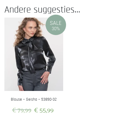
Andere suggesties…
SALE
30%
Blouse – Geisha – 53890-32
Oorspronkelijke
Huidige
€
79,99
€
55,99
prijs
prijs
Dit
was:
is:
product