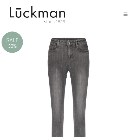
SALE
30%