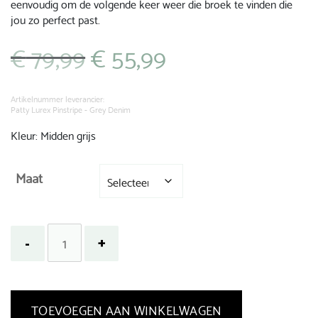
eenvoudig om de volgende keer weer die broek te vinden die
jou zo perfect past.
€
79,99
€
55,99
Oorspronkelijke
Huidige
prijs
prijs
was:
is:
€ 79,99.
€ 55,99.
Artikelnummer leverancier:
Patty Lurex Pinstripe - Grey Denim
Kleur: Midden grijs
Maat
TOEVOEGEN AAN WINKELWAGEN