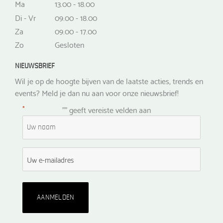
Ma
13.00 - 18.00
Di - Vr
09.00 - 18.00
Za
09.00 - 17.00
Zo
Gesloten
NIEUWSBRIEF
Wil je op de hoogte bijven van de laatste acties, trends en
events? Meld je dan nu aan voor onze nieuwsbrief!
*
"
" geeft vereiste velden aan