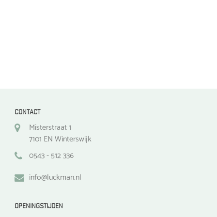
de
de
productpagina
productpagina
CONTACT
Misterstraat 1
7101 EN Winterswijk
0543 - 512 336
info@luckman.nl
OPENINGSTIJDEN