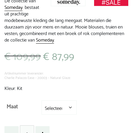
De collectie van
Someday
. bestaat
uit prachtige
modebewuste kleding die lang meegaat. Materialen die
duurzaam zijn voor mens en natuur. Mooie blouses, truien en
vesten, gecombineerd met een broek of rok complementeren
de collectie van
Someday
.
€
109,99
€
87,99
Oorspronkelijke
Huidige
prijs
prijs
was:
is:
€ 109,99.
€ 87,99.
Artikelnummer leverancier:
Charlie Palazzo Ease - 20003 - Natural Glaze
Kleur: Kit
Maat