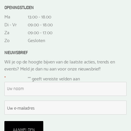
OPENINGSTIJDEN
Ma
13.00 - 18.00
Di - Vr
09.00 - 18.00
Za
09.00 - 17.00
Zo
Gesloten
NIEUWSBRIEF
Wil je op de hoogte bijven van de laatste acties, trends en
events? Meld je dan nu aan voor onze nieuwsbrief!
*
"
" geeft vereiste velden aan