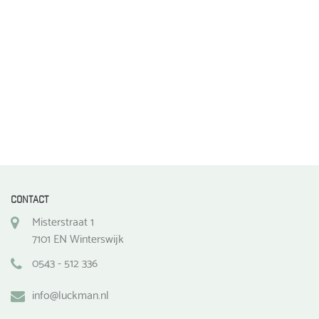
de
productpagina
CONTACT
Misterstraat 1
7101 EN Winterswijk
0543 - 512 336
info@luckman.nl