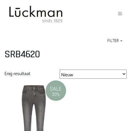
FILTER
+
SRB4620
Enig resultaat
SALE
30%