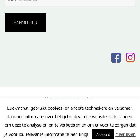
Algemene voorwaarden
Luckman.nl gebruikt cookies (en andere technieken) en verzamelt
Privacy verklaring
daarmee informatie over het gebruik van de website onder andere
Veel gestelde vragen
om deze te analyseren en te verbeteren en om er voor te zorgen dat
Gerealiseerd door FlipMedia
je voor jou relevante informatie te zien krijgt.
Meer lezen
Akkoord