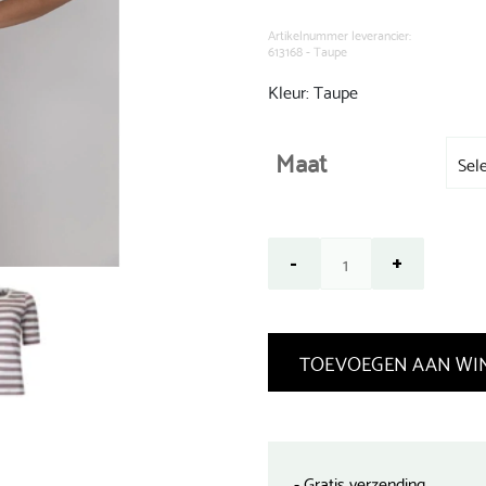
was:
€ 69,99.
Artikelnummer leverancier:
613168 - Taupe
Kleur: Taupe
Maat
TOEVOEGEN AAN WI
- Gratis verzending