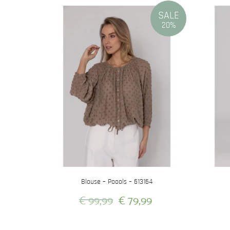
SALE
20%
Blouse – Poools – 613164
Oorspronkelijke
Huidige
€
99,99
€
79,99
prijs
prijs
Dit