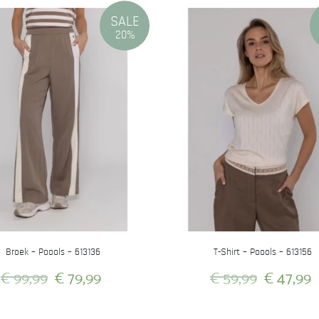
SALE
20%
Broek – Poools – 613136
T-Shirt – Poools – 613156
Oorspronkelijke
Huidige
Oorspron
€
99,99
€
79,99
€
59,99
€
47,99
prijs
prijs
prijs
Dit
Dit