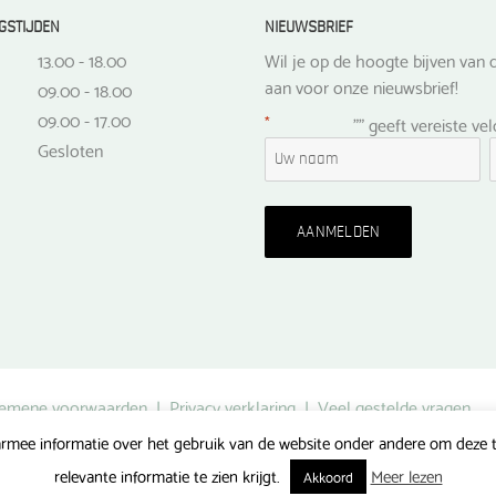
GSTIJDEN
NIEUWSBRIEF
13.00 - 18.00
Wil je op de hoogte bijven van d
aan voor onze nieuwsbrief!
09.00 - 18.00
09.00 - 17.00
*
"
" geeft vereiste ve
Gesloten
emene voorwaarden
|
Privacy verklaring
|
Veel gestelde vragen
rmee informatie over het gebruik van de website onder andere om deze te
Gerealiseerd door FlipMedia
relevante informatie te zien krijgt.
Meer lezen
Akkoord