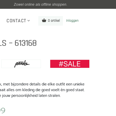
Zowel online als offline shoppen.
CONTACT
0 artikel
Inloggen
S – 613168
, met bijzondere details die elke outfit een unieke
ait alles om kleding die goed voelt én goed staat.
 jouw persoonlijkheid laten stralen.
99
jke
Huidige
prijs