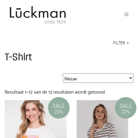
FILTER
+
T-Shirt
Gesorteerd
Resultaat 1–12 van de 13 resultaten wordt getoond
op
nieuwste
SALE
SALE
20%
20%