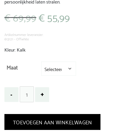
persoonlijkheid laten stralen.
€
69,99
€
55,99
Oorspronkelijke
Huidige
prijs
prijs
was:
is:
€ 69,99.
€ 55,99.
Artikelnummer leverancier:
613121 - Offwhite
Kleur: Kalk
Maat
TOEVOEGEN AAN WINKELWAGEN