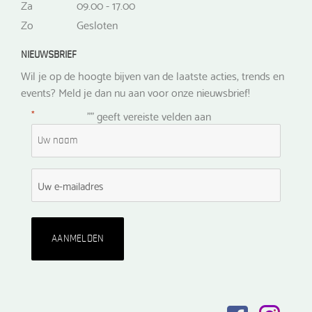
Za
09.00 - 17.00
Zo
Gesloten
NIEUWSBRIEF
Wil je op de hoogte bijven van de laatste acties, trends en
events? Meld je dan nu aan voor onze nieuwsbrief!
*
"
" geeft vereiste velden aan