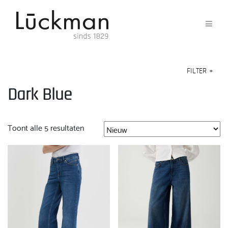
FILTER
+
Dark Blue
Gesorteerd
Toont alle 5 resultaten
op
nieuwste