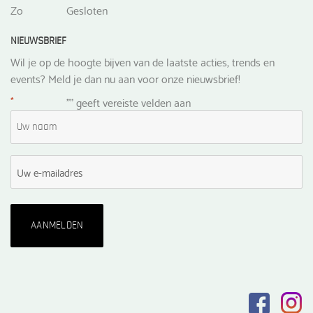
Zo
Gesloten
NIEUWSBRIEF
Wil je op de hoogte bijven van de laatste acties, trends en
events? Meld je dan nu aan voor onze nieuwsbrief!
*
"
" geeft vereiste velden aan