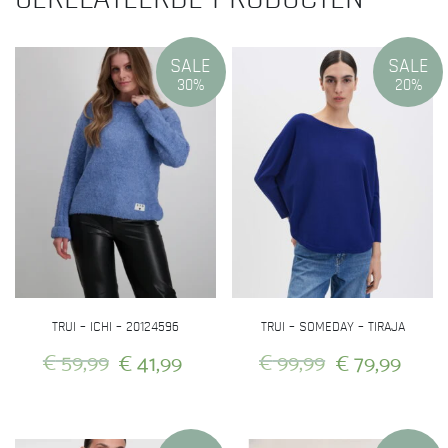
SALE
SALE
30%
20%
TRUI – ICHI – 20124596
TRUI – SOMEDAY – TIRAJA
Oorspronkelijke
Huidige
Oorspronkeli
Huid
€
59,99
€
41,99
€
99,99
€
79,99
prijs
prijs
prijs
prijs
Dit
Dit
was:
is:
was:
is:
product
product