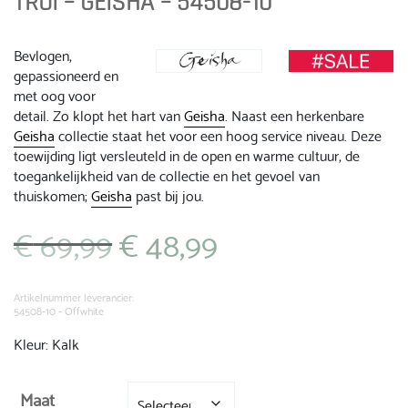
TRUI – GEISHA – 54508-10
Bevlogen,
gepassioneerd en
met oog voor
detail. Zo klopt het hart van
Geisha
. Naast een herkenbare
Geisha
collectie staat het voor een hoog service niveau. Deze
toewijding ligt versleuteld in de open en warme cultuur, de
toegankelijkheid van de collectie en het gevoel van
thuiskomen;
Geisha
past bij jou.
€
69,99
€
48,99
Oorspronkelijke
Huidige
prijs
prijs
was:
is:
€ 69,99.
€ 48,99.
Artikelnummer leverancier:
54508-10 - Offwhite
Kleur: Kalk
Maat