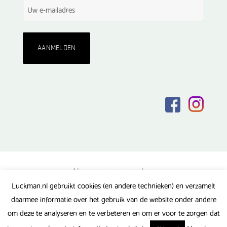
Algemene voorwaarden
Luckman.nl gebruikt cookies (en andere technieken) en verzamelt
Privacy verklaring
daarmee informatie over het gebruik van de website onder andere
Veel gestelde vragen
om deze te analyseren en te verbeteren en om er voor te zorgen dat
Gerealiseerd door FlipMedia