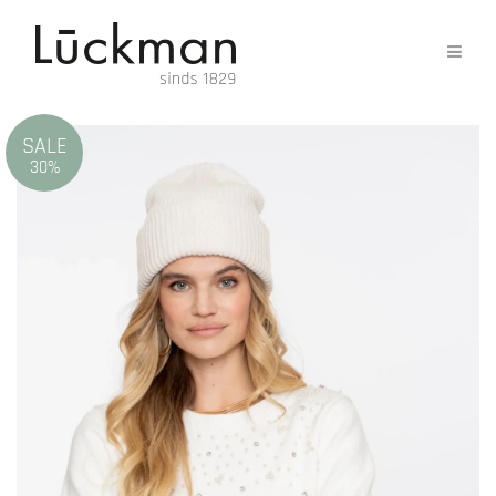
SALE
30%