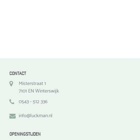
de
de
productpagina
productpagina
CONTACT
Misterstraat 1
7101 EN Winterswijk
0543 - 512 336
info@luckman.nl
OPENINGSTIJDEN