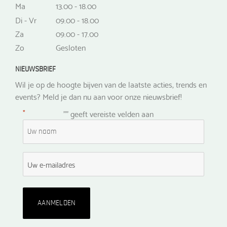
Ma
13.00 - 18.00
Di - Vr
09.00 - 18.00
Za
09.00 - 17.00
Zo
Gesloten
NIEUWSBRIEF
Wil je op de hoogte bijven van de laatste acties, trends en
events? Meld je dan nu aan voor onze nieuwsbrief!
*
"
" geeft vereiste velden aan