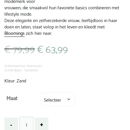
modemerk voor
vrouwen, die smaakvol hun favoriete basics combineren met
lifestyle mode.
Deze elegante en zelfverzekerde vrouw, leeftijdloos in haar
doen en laten, staat volop in het leven en kleedt met
Bloomings
zich hier naar.
€
79,99
€
63,99
Oorspronkelijke
Huidige
prijs
prijs
was:
is:
€ 79,99.
€ 63,99.
Artikelnummer leverancier:
SLK76-8930 - Sandshell
Kleur: Zand
Maat