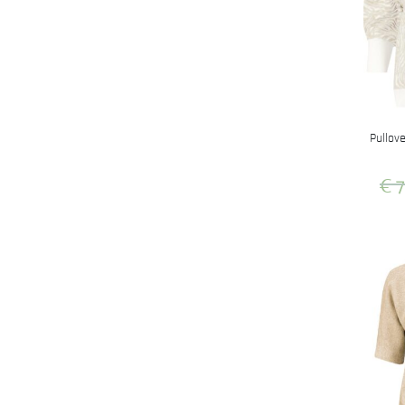
Pullov
€
7