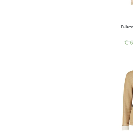
Pullov
€
6