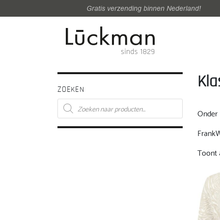
Gratis verzending binnen Nederland!
Kla
ZOEKEN
Producten
zoeken
Onder 
FrankW
Toont a