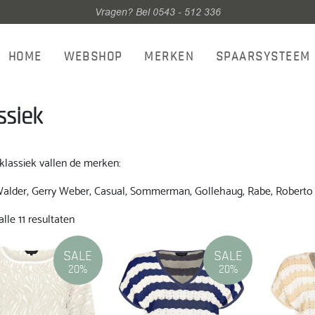
Vragen? Bel 0543 - 512 336
HOME
WEBSHOP
MERKEN
SPAARSYSTEEM
ssiek
klassiek vallen de merken:
alder, Gerry Weber, Casual, Sommerman, Gollehaug, Rabe, Roberto 
Gesorteerd
lle 11 resultaten
op
nieuwste
SALE
SALE
20%
20%