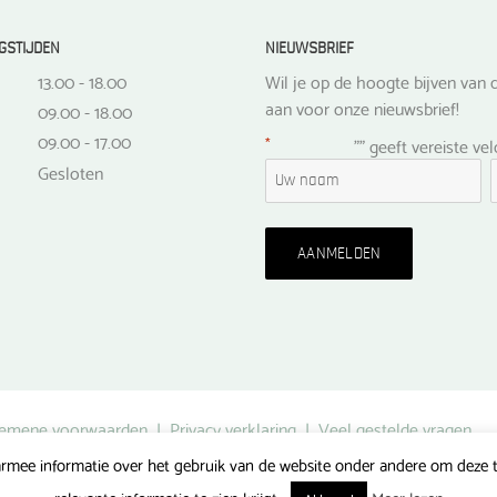
GSTIJDEN
NIEUWSBRIEF
13.00 - 18.00
Wil je op de hoogte bijven van d
aan voor onze nieuwsbrief!
09.00 - 18.00
09.00 - 17.00
*
"
" geeft vereiste ve
Gesloten
emene voorwaarden
|
Privacy verklaring
|
Veel gestelde vragen
rmee informatie over het gebruik van de website onder andere om deze te
Gerealiseerd door FlipMedia