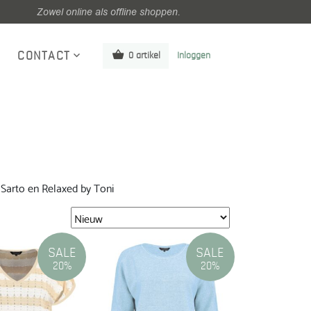
Zowel online als offline shoppen.
CONTACT
0 artikel
Inloggen
Sarto en Relaxed by Toni
SALE
SALE
20%
20%