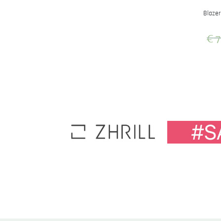
Blaze
€
7