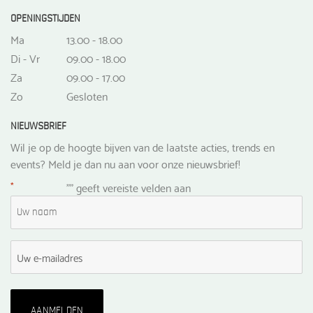
OPENINGSTIJDEN
Ma
13.00 - 18.00
Di - Vr
09.00 - 18.00
Za
09.00 - 17.00
Zo
Gesloten
NIEUWSBRIEF
Wil je op de hoogte bijven van de laatste acties, trends en
events? Meld je dan nu aan voor onze nieuwsbrief!
*
"
" geeft vereiste velden aan