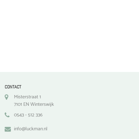
de
productpagina
CONTACT
Misterstraat 1
7101 EN Winterswijk
0543 - 512 336
info@luckman.nl