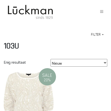
FILTER
+
103U
Enig resultaat
SALE
20%