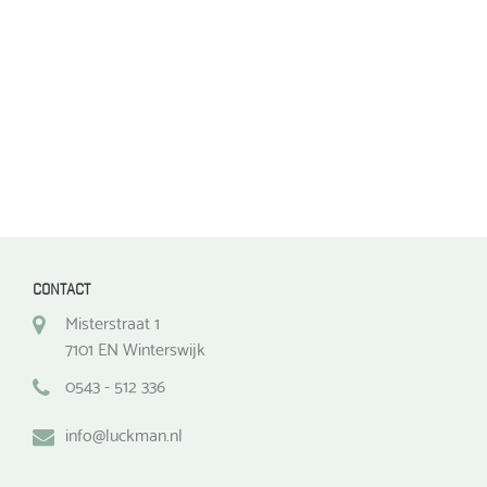
worden
op
op
de
de
productpagina
productpagina
CONTACT
Misterstraat 1
7101 EN Winterswijk
0543 - 512 336
info@luckman.nl