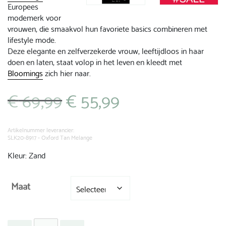
Europees
modemerk voor
vrouwen, die smaakvol hun favoriete basics combineren met
lifestyle mode.
Deze elegante en zelfverzekerde vrouw, leeftijdloos in haar
doen en laten, staat volop in het leven en kleedt met
Bloomings
zich hier naar.
€
69,99
€
55,99
Oorspronkelijke
Huidige
prijs
prijs
was:
is:
€ 69,99.
€ 55,99.
Artikelnummer leverancier:
SLK20-8917 - Oxford Tan Melange
Kleur: Zand
Maat