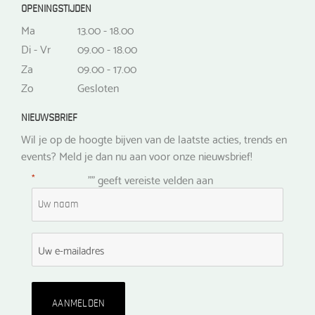
OPENINGSTIJDEN
Ma
13.00 - 18.00
Di - Vr
09.00 - 18.00
Za
09.00 - 17.00
Zo
Gesloten
NIEUWSBRIEF
Wil je op de hoogte bijven van de laatste acties, trends en
events? Meld je dan nu aan voor onze nieuwsbrief!
*
"
" geeft vereiste velden aan