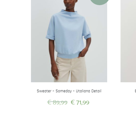
Sweater – Someday – Utaliana Detail
Oorspronkelijke
Huidige
€
89,99
€
71,99
prijs
prijs
Dit
was:
is:
product
heeft
€ 89,99.
€ 71,99.
meerdere