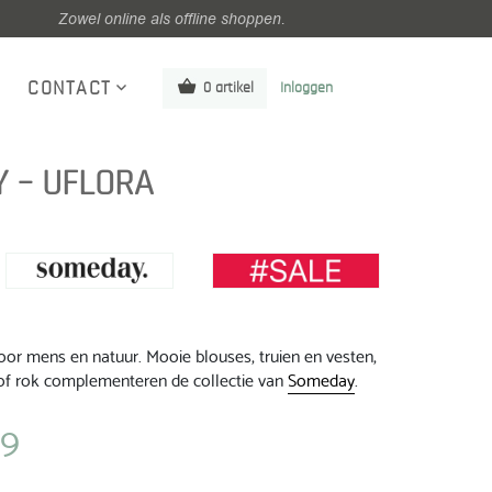
Zowel online als offline shoppen.
CONTACT
0 artikel
Inloggen
Y – UFLORA
oor mens en natuur. Mooie blouses, truien en vesten,
f rok complementeren de collectie van
Someday
.
99
ke
Huidige
prijs
is: