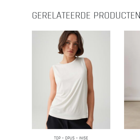
variaties.
GERELATEERDE PRODUCTE
Deze
optie
kan
gekozen
worden
op
de
productpagina
TOP – OPUS – INISE