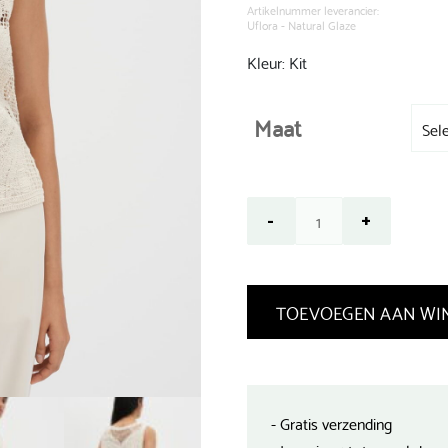
€ 79,99.
Artikelnummer leverancier:
Uflora - Natural Glaze
Kleur: Kit
Maat
TOEVOEGEN AAN WI
- Gratis verzending