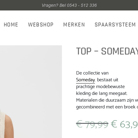
Vragen? Bel 0543 - 512 336
HOME
WEBSHOP
MERKEN
SPAARSYSTEEM
TOP – SOMEDA
De collectie van
Someday
. bestaat uit
prachtige modebewuste
kleding die lang meegaat.
Materialen die duurzaam zijn v
gecombineerd met een broek o
€
79,99
€
63,
Oorspronkelij
prijs
was: