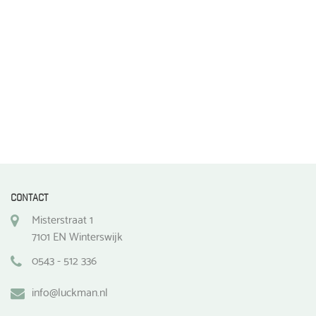
de
productpagina
CONTACT
Misterstraat 1
7101 EN Winterswijk
0543 - 512 336
info@luckman.nl