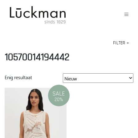
FILTER
+
10570014194442
Enig resultaat
SALE
20%