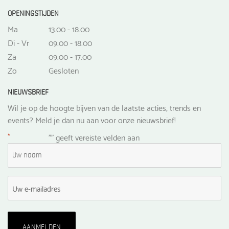
OPENINGSTIJDEN
Ma
13.00 - 18.00
Di - Vr
09.00 - 18.00
Za
09.00 - 17.00
Zo
Gesloten
NIEUWSBRIEF
Wil je op de hoogte bijven van de laatste acties, trends en
events? Meld je dan nu aan voor onze nieuwsbrief!
*
"
" geeft vereiste velden aan