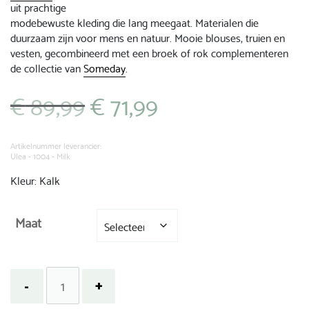
uit prachtige
modebewuste kleding die lang meegaat. Materialen die
duurzaam zijn voor mens en natuur. Mooie blouses, truien en
vesten, gecombineerd met een broek of rok complementeren
de collectie van
Someday
.
€
89,99
€
71,99
Oorspronkelijke
Huidige
prijs
prijs
was:
is:
€ 89,99.
€ 71,99.
Artikelnummer leverancier:
Ulea - 1004 - Milk
Kleur: Kalk
Maat