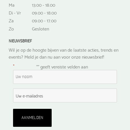
Ma
13.00 - 18.00
Di - Vr
09.00 - 18.00
Za
09.00 - 17.00
Zo
Gesloten
NIEUWSBRIEF
Wil je op de hoogte bijven van de laatste acties, trends en
events? Meld je dan nu aan voor onze nieuwsbrief!
*
"
" geeft vereiste velden aan