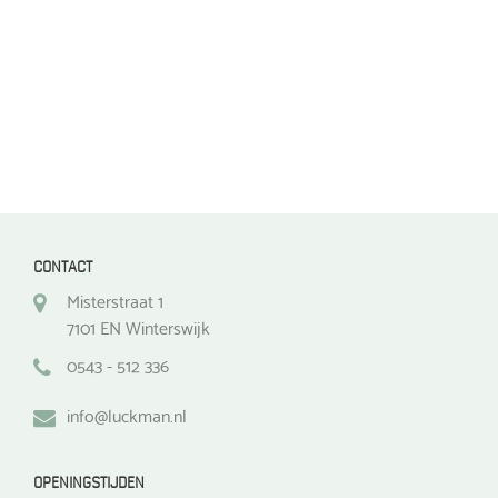
de
de
productpagina
productpagina
CONTACT
Misterstraat 1
7101 EN Winterswijk
0543 - 512 336
info@luckman.nl
OPENINGSTIJDEN